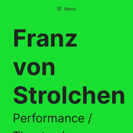
Skip
Menu
to
content
Franz
von
Strolchen
Performance /