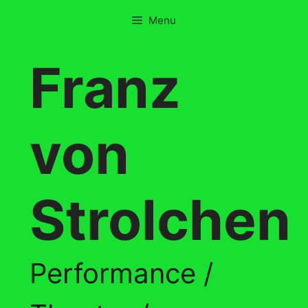
Skip
Menu
to
content
Franz
von
Strolchen
Performance /