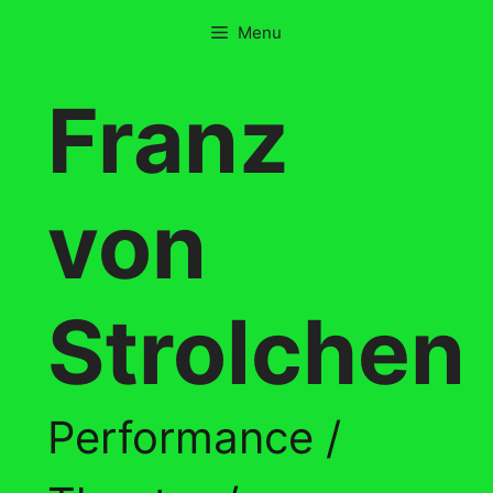
Skip
Menu
to
content
Franz
von
Strolchen
Performance /