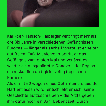
Karl-der-Haifisch-Haiberger verbringt mehr als
dreißig Jahre in verschiedenen Gefängnissen
Europas — länger als sechs Monate ist er selten
auf freiem Fuß. Mit vierzehn betritt er das
Gefängnis zum ersten Mal und verlässt es
wieder als ausgebildeter Ganove – der Beginn
einer skurrilen und gleichzeitig tragischen
Karriere.
Als er mit 52 wegen eines Gehirntumors aus der
Haft entlassen wird, entschließt er sich, seine
Geschichte aufzuschreiben – die Ärzte geben
ihm dafür noch ein Jahr Lebenszeit. Durch