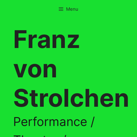
Skip
Menu
to
content
Franz
von
Strolchen
Performance /