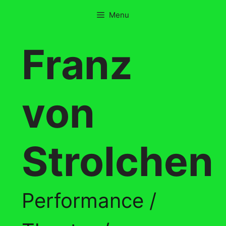
Skip
Menu
to
content
Franz
von
Strolchen
Performance /