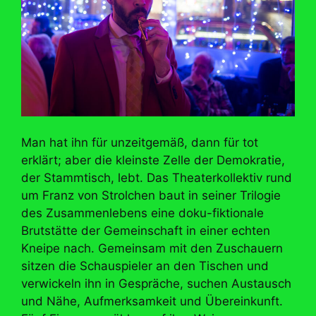
Man hat ihn für unzeitgemäß, dann für tot
erklärt; aber die kleinste Zelle der Demokratie,
der Stammtisch, lebt. Das Theaterkollektiv rund
um Franz von Strolchen baut in seiner Trilogie
des Zusammenlebens eine doku-fiktionale
Brutstätte der Gemeinschaft in einer echten
Kneipe nach. Gemeinsam mit den Zuschauern
sitzen die Schauspieler an den Tischen und
verwickeln ihn in Gespräche, suchen Austausch
und Nähe, Aufmerksamkeit und Übereinkunft.