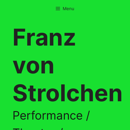
Skip
Menu
to
content
Franz
von
Strolchen
Performance /