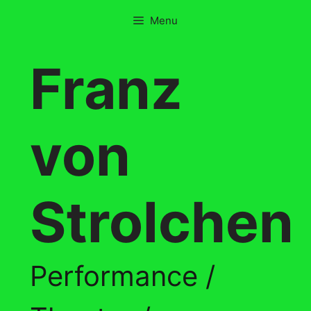
Skip
Menu
to
content
Franz
von
Strolchen
Performance /