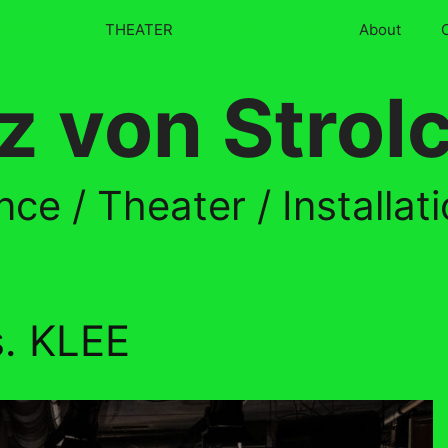
ORMANCE
THEATER
INSTALLATION
About
z von Strol
ce / Theater / Installat
. KLEE