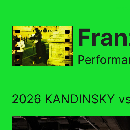
Skip
PERF
to
content
Fran
Performan
2026 KANDINSKY vs