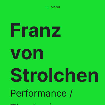
Skip
Menu
to
content
Franz
von
Strolchen
Performance /