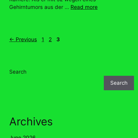
Gehirntumors aus der …
Read more
Page
Page
Page
←
Previous
1
2
3
Search
Search
Archives
June 2026