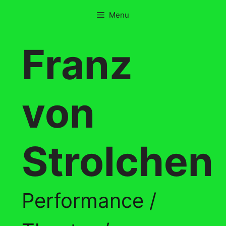
Skip
Menu
to
content
Franz
von
Strolchen
Performance /