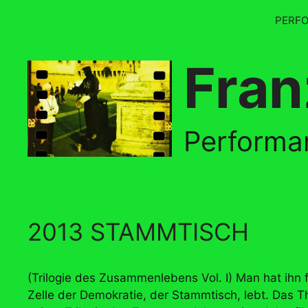
Skip
PERF
to
content
Fran
Performan
2013 STAMMTISCH
(Trilogie des Zusammenlebens Vol. I) Man hat ihn fü
Zelle der Demokratie, der Stammtisch, lebt. Das T