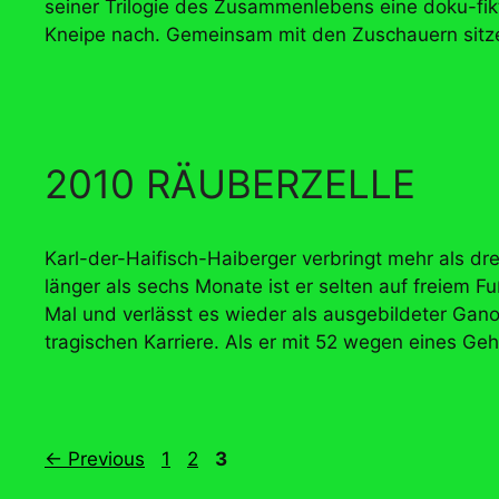
seiner Trilogie des Zusammenlebens eine doku-fikt
Kneipe nach. Gemeinsam mit den Zuschauern sitz
2010 RÄUBERZELLE
Karl-der-Haifisch-Haiberger verbringt mehr als d
länger als sechs Monate ist er selten auf freiem Fu
Mal und verlässt es wieder als ausgebildeter Ganov
tragischen Karriere. Als er mit 52 wegen eines Ge
Page
Page
Page
←
Previous
1
2
3